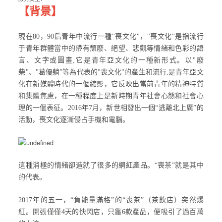
【背景】
現在80，90后青年中流行一種"喪文化"，"喪文化"是指流行
于青年群體當中的帶有頹廢、絕望、悲觀等情緒和色彩的語
言、文字或圖畫,它是青年亞文化的一種新形式。以"廢
柴"、"葛優躺”等為代表的"喪文化"的產生和流行,是青年亞文
化在新媒體時代的一個縮影，它反映出當前青年的精神特質
和集體焦慮，在一種程度上是新時期青年社會心態和社會心
理的一個表征。2016年7月，新世相發出一個“逃離北上廣”的
活動，喪文化逐漸侵占手機和電腦。
這種消極的情緒卻造就了很多的網紅產品。“喪茶”就是其中
的代表。
2017年的五一，“負能量滿格”的“喪茶”（茶飲店）突然爆
紅。開張僅僅4天的快閃店，只靠6款產品，便吸引了過百萬