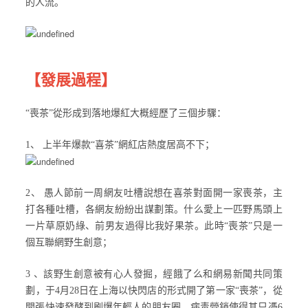
的人流。
【發展過程】
“喪茶”從形成到落地爆紅大概經歷了三個步驟：
1、 上半年爆款“喜茶”網紅店熱度居高不下；
2、 愚人節前一周網友吐槽說想在喜茶對面開一家喪茶，主
打各種吐槽，各網友紛紛出謀劃策。什么愛上一匹野馬頭上
一片草原奶綠、前男友過得比我好果茶。此時“喪茶”只是一
個互聯網野生創意；
3 、該野生創意被有心人發掘，經餓了么和網易新聞共同策
劃，于4月28日在上海以快閃店的形式開了第一家“喪茶”，從
開張快速發酵到刷爆年輕人的朋友圈，病毒營銷使得其只憑6