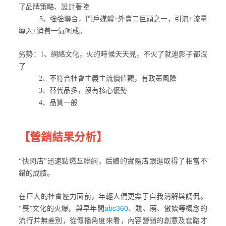
了品牌策略、設計著陸
5、強強聯合，門戶媒體+外賣二巨頭之一，引流+流量
導入+消費一氣呵成。
劣勢：1、網絡文化，火的時候天天見，不火了就連影子都沒
了
2、不符合社會主義主流價值觀，有政策風險
3、替代品多，沒有核心優勢
4、品質一般
【營銷結果分析】
“快閃店”迅速點燃互聯網，后續的實體店跟進取得了相當不
錯的成績。
在巨大的社會壓力面前，年輕人們更樂于自我消解與調侃。
abc360
“喪”文化的火爆，與早年間
、賤、萌、傲嬌等概念的
流行并無差別，從傳播角度來看，內容營銷的創意及套路才