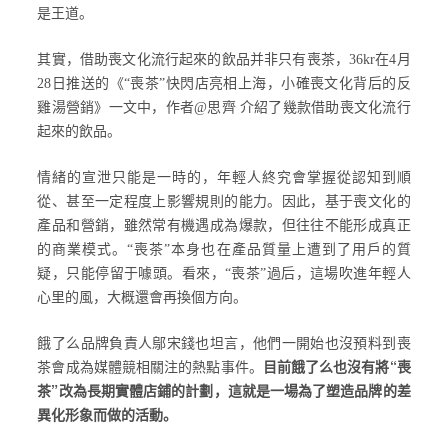
是王道。
其實，借助喪文化流行起來的飲品并非只有喪茶，36kr在4月
28日推送的《“喪茶”快閃店亮相上海，小確喪文化背后的反
雞湯營銷》一文中，作者@思齊 介紹了幾款借助喪文化流行
起來的飲品。
情緒的宣泄只能是一時的，年輕人終究會掌握從認知到順
從、甚至一定程度上影響規則的能力。因此，基于喪文化的
產品和營銷，雖然常有機遇成為爆款，但往往不能形成真正
的商業模式。“喪茶”本身也在產品質量上遭到了用戶的質
疑，只能停留于噱頭。看來，“喪茶”過后，這場吹進年輕人
心里的風，大概還會再換個方向。
餓了么品牌負責人鄔宋錢也坦言，他們一開始也沒預料到喪
目前餓了么也沒有將“喪
茶會成為媒體競相關注的熱點事件。
茶”改為長期實體店鋪的計劃，這就是一場為了塑造品牌的差
異化形象而做的活動。