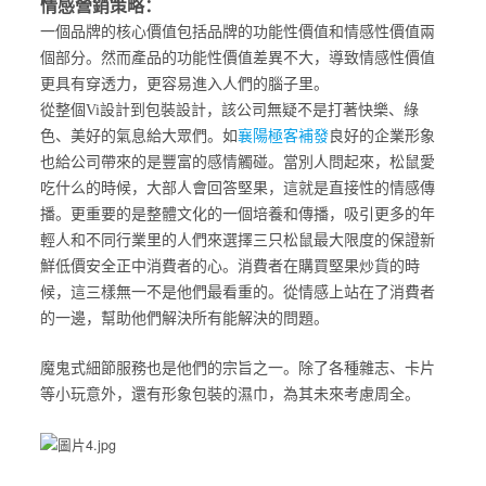
情感營銷策略：
一個品牌的核心價值包括品牌的功能性價值和情感性價值兩
個部分。然而產品的功能性價值差異不大，導致情感性價值
更具有穿透力，更容易進入人們的腦子里。
從整個Vi設計到包裝設計，該公司無疑不是打著快樂、綠
襄陽極客補發
色、美好的氣息給大眾們。如
良好的企業形象
也給公司帶來的是豐富的感情觸碰。當別人問起來，松鼠愛
吃什么的時候，大部人會回答堅果，這就是直接性的情感傳
播。
更重要的是整體文化的一個培養和傳播，吸引更多的年
輕人和不同行業里的人們來選擇三只松鼠
最大限度的保證新
鮮低價安全正中消費者的心。消費者在購買堅果炒貨的時
候，這三樣無一不是他們最看重的。從情感上站在了消費者
的一邊，幫助他們解決所有能解決的問題。
魔鬼式細節服務也是他們的宗旨之一。除了各種雜志、卡片
等小玩意外，還有形象包裝的濕巾，為其未來考慮周全。