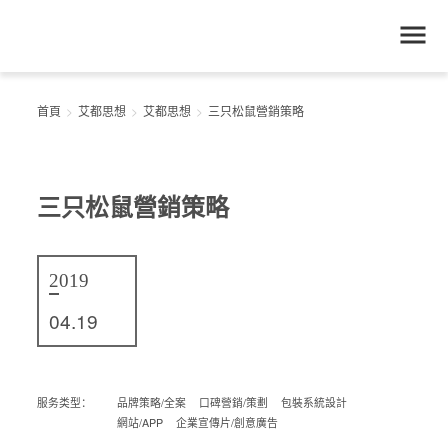
首頁
艾都思想
艾都思想
三只松鼠營銷策略
三只松鼠營銷策略
2019
04.19
品牌策略/全案
口碑營銷/策劃
包裝系統設計
網站/APP
企業宣傳片/創意廣告