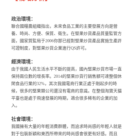
政治環境：
聯合國糧農組織指出，未來食品工業的主要發展方向是營
養、時尚、方便、保質、衛生。在堅果炒貨產品質量監管方
面，國家質監局于2006你那已經對堅果炒貨產品實施生產許
可證制度，對堅果炒貨企業進行QS許可。
經濟環境：
由于我國人民生活水平不斷的提高，國內堅果炒貨市場一直
保持兩位數的增長率。2014的堅果炒貨行銷售額可達整個休
閑食品行業的32%，
其次我國電商行業正處于剛起步的時
候，很多的堅果類公司還沒有電商的意識。在整個淘寶天貓
平臺也是處于飛速發展的時期，適合很多稀有的企業的加
入。
社會環境：
我國擁有大量的年輕消費群體，而追求時尚感的年輕人就是
對于包裝新穎和東西所帶來的時尚感會很更有好感。而且