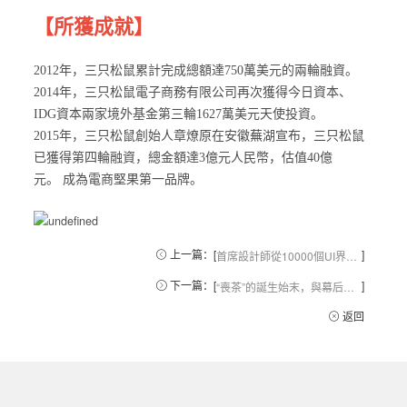
【所獲成就】
2012年，三只松鼠累計完成總額達750萬美元的兩輪融資。
2014年，三只松鼠電子商務有限公司再次獲得今日資本、
IDG資本兩家境外基金第三輪1627萬美元天使投資。
2015年，三只松鼠創始人章燎原在安徽蕪湖宣布，三只松鼠
已獲得第四輪融資，總金額達3億元人民幣，估值40億
元。 成為電商堅果第一品牌。
上一篇：[
]
首席設計師從10000個UI界面中所學到的10件事
下一篇：[
]
“喪茶”的誕生始末，與幕后的品牌營銷分析
返回