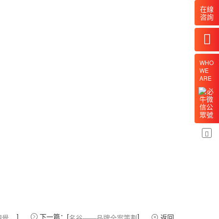
在線
咨詢
40
WHO
WE
ARE
]
下一篇：[
]
返回
元氣熊·兒童保溫杯視覺設計
名谷——品牌全案策劃